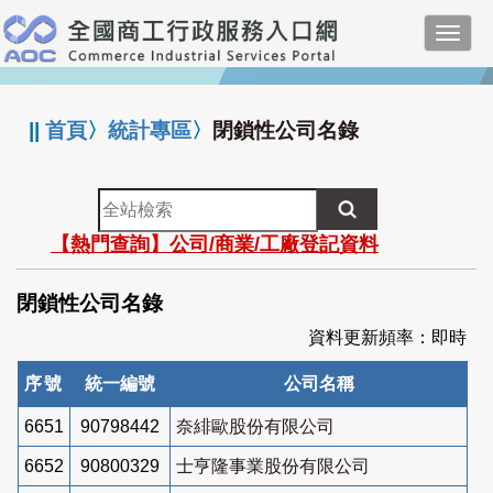
跳
Toggl
到
navig
主
:::
要
內
||
首頁
〉
統計專區
〉
閉鎖性公司名錄
容
全
站
【熱門查詢】公司/商業/工廠登記資料
檢
索
閉鎖性公司名錄
資料更新頻率：即時
序號
統一編號
公司名稱
6651
90798442
奈緋歐股份有限公司
6652
90800329
士亨隆事業股份有限公司