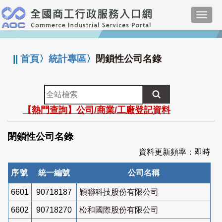
跳
Toggl
到
navig
主
:::
要
內
||
首頁
〉
統計專區
〉
閉鎖性公司名錄
容
全
站
【熱門查詢】公司/商業/工廠登記資料
檢
索
閉鎖性公司名錄
資料更新頻率：即時
序號
統一編號
公司名稱
6601
90718187
穎聯科技股份有限公司
6602
90718270
松和國際股份有限公司