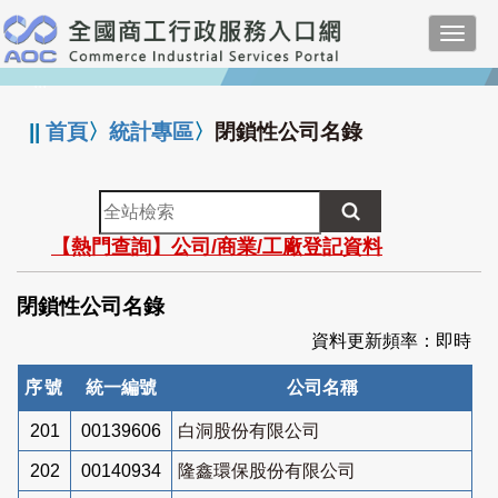
跳
Toggl
到
navig
主
:::
要
內
||
首頁
〉
統計專區
〉
閉鎖性公司名錄
容
全
站
【熱門查詢】公司/商業/工廠登記資料
檢
索
閉鎖性公司名錄
資料更新頻率：即時
序號
統一編號
公司名稱
201
00139606
白洞股份有限公司
202
00140934
隆鑫環保股份有限公司