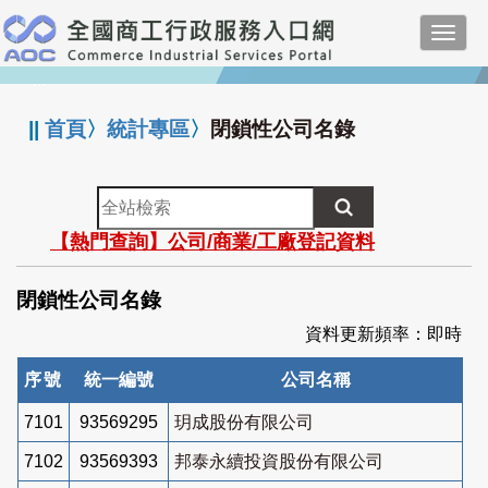
跳
Toggl
到
navig
主
:::
要
內
||
首頁
〉
統計專區
〉
閉鎖性公司名錄
容
全
站
【熱門查詢】公司/商業/工廠登記資料
檢
索
閉鎖性公司名錄
資料更新頻率：即時
序號
統一編號
公司名稱
7101
93569295
玥成股份有限公司
7102
93569393
邦泰永續投資股份有限公司