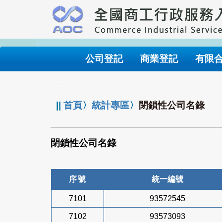
跳
到
主
要
內
公司登記
商業登記
有限
容
:::
||
首頁
〉
統計專區
〉
閉鎖性公司名錄
閉鎖性公司名錄
序號
統一編號
7101
93572545
7102
93573093