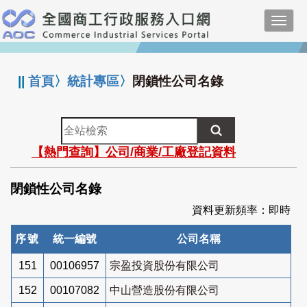
跳
Toggl
到
navig
主
:::
要
內
||
首頁
〉
統計專區
〉
閉鎖性公司名錄
容
全
站
【熱門查詢】公司/商業/工廠登記資料
檢
索
閉鎖性公司名錄
資料更新頻率：即時
序號
統一編號
公司名稱
151
00106957
宗盈投資股份有限公司
152
00107082
中山營造股份有限公司