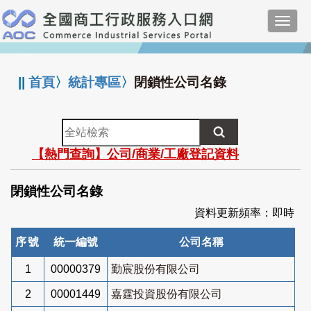
跳
Toggl
到
navig
主
:::
要
內
||
首頁
〉
統計專區
〉
閉鎖性公司名錄
容
全
站
【熱門查詢】公司/商業/工廠登記資料
檢
索
閉鎖性公司名錄
資料更新頻率：即時
序號
統一編號
公司名稱
1
00000379
勤宸股份有限公司
2
00001449
嘉霆投資股份有限公司