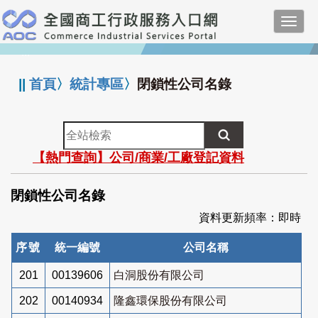
跳
Toggl
到
navig
主
:::
要
內
||
首頁
〉
統計專區
〉
閉鎖性公司名錄
容
全
站
【熱門查詢】公司/商業/工廠登記資料
檢
索
閉鎖性公司名錄
資料更新頻率：即時
序號
統一編號
公司名稱
201
00139606
白洞股份有限公司
202
00140934
隆鑫環保股份有限公司