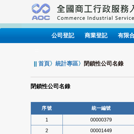
跳
到
主
要
內
公司登記
商業登記
有限
容
:::
||
首頁
〉
統計專區
〉
閉鎖性公司名錄
閉鎖性公司名錄
序號
統一編號
1
00000379
2
00001449