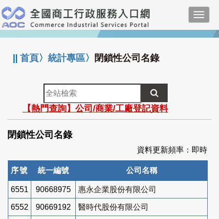
跳
Toggl
到
navig
主
:::
要
內
||
首頁
〉
統計專區
〉
閉鎖性公司名錄
容
全
站
【熱門查詢】公司/商業/工廠登記資料
檢
索
閉鎖性公司名錄
資料更新頻率：即時
序號
統一編號
公司名稱
6551
90668975
惠永企業股份有限公司
6552
90669192
醫時代股份有限公司