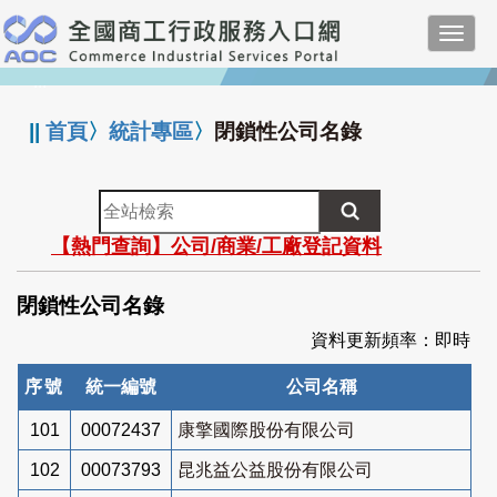
跳
Toggl
到
navig
主
:::
要
內
||
首頁
〉
統計專區
〉
閉鎖性公司名錄
容
全
站
【熱門查詢】公司/商業/工廠登記資料
檢
索
閉鎖性公司名錄
資料更新頻率：即時
序號
統一編號
公司名稱
101
00072437
康擎國際股份有限公司
102
00073793
昆兆益公益股份有限公司