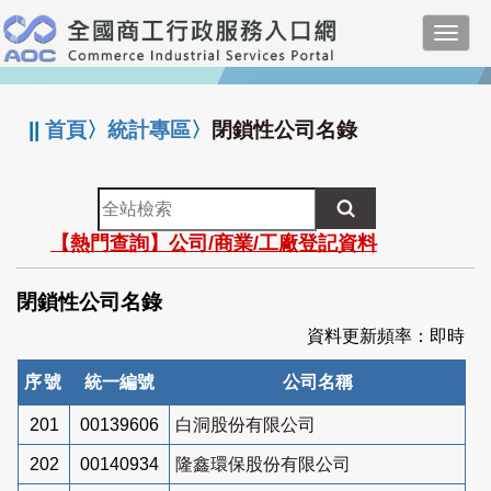
跳
Toggl
到
navig
主
:::
要
內
||
首頁
〉
統計專區
〉
閉鎖性公司名錄
容
全
站
【熱門查詢】公司/商業/工廠登記資料
檢
索
閉鎖性公司名錄
資料更新頻率：即時
序號
統一編號
公司名稱
201
00139606
白洞股份有限公司
202
00140934
隆鑫環保股份有限公司