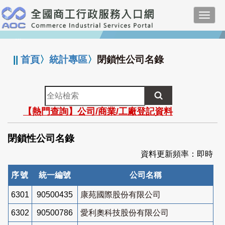
跳
Toggl
到
navig
主
:::
要
內
||
首頁
〉
統計專區
〉
閉鎖性公司名錄
容
全
站
【熱門查詢】公司/商業/工廠登記資料
檢
索
閉鎖性公司名錄
資料更新頻率：即時
序號
統一編號
公司名稱
6301
90500435
康苑國際股份有限公司
6302
90500786
愛利奧科技股份有限公司