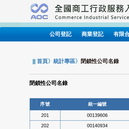
跳
到
主
要
內
公司登記
商業登記
有限
容
:::
||
首頁
〉
統計專區
〉
閉鎖性公司名錄
閉鎖性公司名錄
序號
統一編號
201
00139606
202
00140934