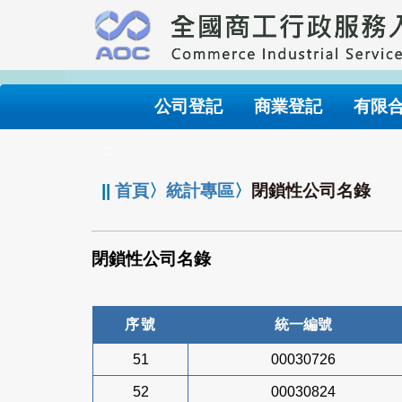
跳
到
主
要
內
公司登記
商業登記
有限
容
:::
||
首頁
〉
統計專區
〉
閉鎖性公司名錄
閉鎖性公司名錄
序號
統一編號
51
00030726
52
00030824