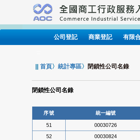
跳
到
主
要
內
公司登記
商業登記
有限
容
:::
||
首頁
〉
統計專區
〉
閉鎖性公司名錄
閉鎖性公司名錄
序號
統一編號
51
00030726
52
00030824