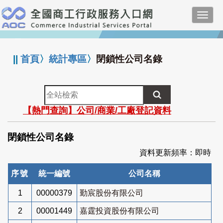
跳
Toggl
到
navig
主
:::
要
內
||
首頁
〉
統計專區
〉
閉鎖性公司名錄
容
全
站
【熱門查詢】公司/商業/工廠登記資料
檢
索
閉鎖性公司名錄
資料更新頻率：即時
序號
統一編號
公司名稱
1
00000379
勤宸股份有限公司
2
00001449
嘉霆投資股份有限公司