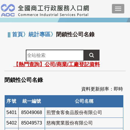
跳
Toggl
到
navig
主
:::
要
內
||
首頁
〉
統計專區
〉
閉鎖性公司名錄
容
全
站
【熱門查詢】公司/商業/工廠登記資料
檢
索
閉鎖性公司名錄
資料更新頻率：即時
序號
統一編號
公司名稱
5401
85049068
煎豐食客食品股份有限公司
5402
85049573
慈梅實業股份有限公司