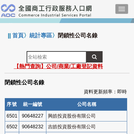
跳
Toggl
到
navig
主
:::
要
內
||
首頁
〉
統計專區
〉
閉鎖性公司名錄
容
全
站
【熱門查詢】公司/商業/工廠登記資料
檢
索
閉鎖性公司名錄
資料更新頻率：即時
序號
統一編號
公司名稱
6501
90648227
興皓投資股份有限公司
6502
90648232
吉皓投資股份有限公司