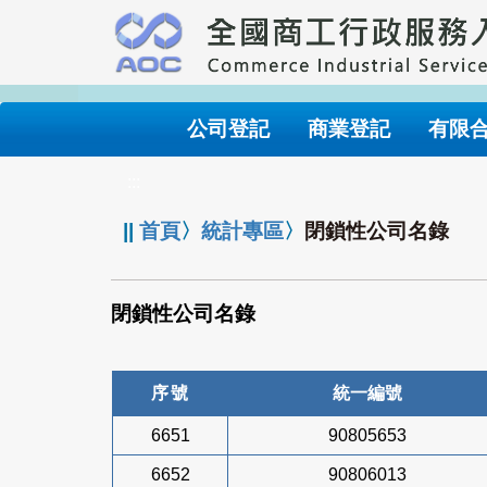
跳
到
主
要
內
公司登記
商業登記
有限
容
:::
||
首頁
〉
統計專區
〉
閉鎖性公司名錄
閉鎖性公司名錄
序號
統一編號
6651
90805653
6652
90806013