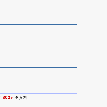
有
8039
筆資料