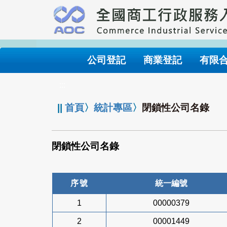
跳
到
主
要
內
公司登記
商業登記
有限
容
:::
||
首頁
〉
統計專區
〉
閉鎖性公司名錄
閉鎖性公司名錄
序號
統一編號
1
00000379
2
00001449