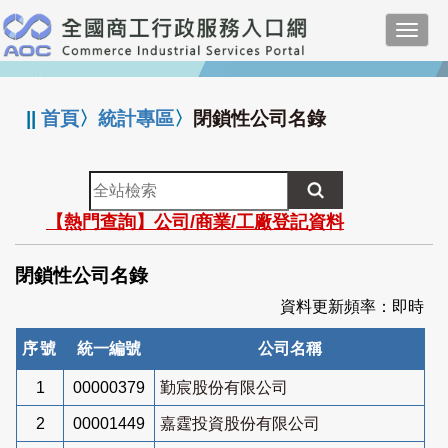
跳
Toggl
到
navig
主
:::
要
內
||
首頁
〉
統計專區
〉
閉鎖性公司名錄
容
全
站
【熱門查詢】公司/商業/工廠登記資料
檢
索
閉鎖性公司名錄
資料更新頻率：即時
序號
統一編號
公司名稱
1
00000379
勤宸股份有限公司
2
00001449
嘉霆投資股份有限公司