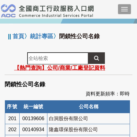
跳
Toggl
到
navig
主
:::
要
內
||
首頁
〉
統計專區
〉
閉鎖性公司名錄
容
全
站
【熱門查詢】公司/商業/工廠登記資料
檢
索
閉鎖性公司名錄
資料更新頻率：即時
序號
統一編號
公司名稱
201
00139606
白洞股份有限公司
202
00140934
隆鑫環保股份有限公司