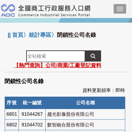
跳
Toggl
到
navig
主
:::
要
內
||
首頁
〉
統計專區
〉
閉鎖性公司名錄
容
全
站
【熱門查詢】公司/商業/工廠登記資料
檢
索
閉鎖性公司名錄
資料更新頻率：即時
序號
統一編號
公司名稱
6801
91044267
趨光影像股份有限公司
6802
91044702
數智融合股份有限公司