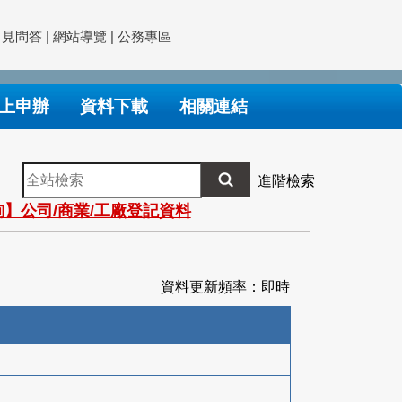
常見問答
|
網站導覽
|
公務專區
上申辦
資料下載
相關連結
全
進階檢索
站
】公司/商業/工廠登記資料
檢
索
資料更新頻率：即時