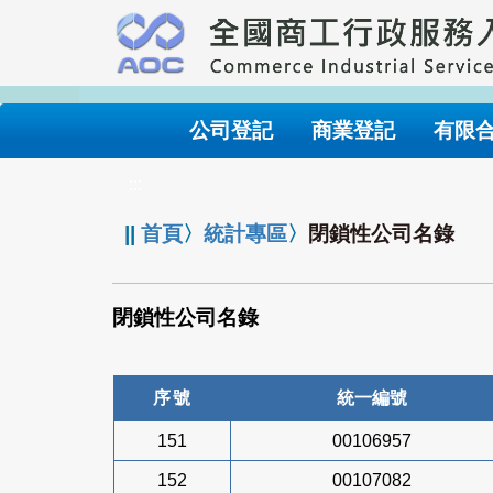
跳
到
主
要
內
公司登記
商業登記
有限
容
:::
||
首頁
〉
統計專區
〉
閉鎖性公司名錄
閉鎖性公司名錄
序號
統一編號
151
00106957
152
00107082