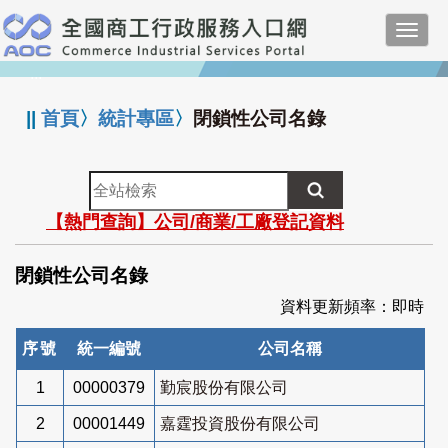
跳
Toggl
到
navig
主
:::
要
內
||
首頁
〉
統計專區
〉
閉鎖性公司名錄
容
全
站
【熱門查詢】公司/商業/工廠登記資料
檢
索
閉鎖性公司名錄
資料更新頻率：即時
序號
統一編號
公司名稱
1
00000379
勤宸股份有限公司
2
00001449
嘉霆投資股份有限公司