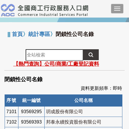
跳
Toggl
到
navig
主
:::
要
內
||
首頁
〉
統計專區
〉
閉鎖性公司名錄
容
全
站
【熱門查詢】公司/商業/工廠登記資料
檢
索
閉鎖性公司名錄
資料更新頻率：即時
序號
統一編號
公司名稱
7101
93569295
玥成股份有限公司
7102
93569393
邦泰永續投資股份有限公司