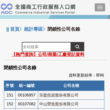
跳
Toggl
到
navig
主
:::
要
內
||
首頁
〉
統計專區
〉
閉鎖性公司名錄
容
全
站
【熱門查詢】公司/商業/工廠登記資料
檢
索
閉鎖性公司名錄
資料更新頻率：即時
序號
統一編號
公司名稱
151
00106957
宗盈投資股份有限公司
152
00107082
中山營造股份有限公司