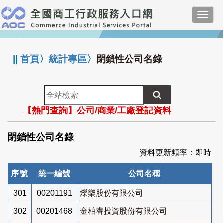
跳
Toggl
到
navig
主
:::
要
內
||
首頁
〉
統計專區
〉
閉鎖性公司名錄
容
全
站
【熱門查詢】公司/商業/工廠登記資料
檢
索
閉鎖性公司名錄
資料更新頻率：即時
序號
統一編號
公司名稱
301
00201191
爍樂股份有限公司
302
00201468
金柏睿投資股份有限公司