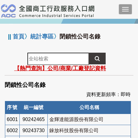
跳
Toggl
到
navig
主
:::
要
內
||
首頁
〉
統計專區
〉
閉鎖性公司名錄
容
全
站
【熱門查詢】公司/商業/工廠登記資料
檢
索
閉鎖性公司名錄
資料更新頻率：即時
序號
統一編號
公司名稱
6001
90242465
金輝達能源股份有限公司
6002
90243730
錸放科技股份有限公司