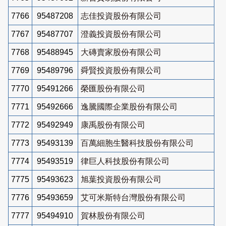
7766
95487208
志佳投資股份有限公司
7767
95487707
澄義投資股份有限公司
7768
95488945
大磚賣家股份有限公司
7769
95489796
舜賢投資股份有限公司
7770
95491266
榮匯股份有限公司
7771
95492666
逸騰國際企業股份有限公司
7772
95492949
康禹股份有限公司
7773
95493139
百萬細胞生醫科技股份有限公司
7774
95493519
律巨人科技股份有限公司
7775
95493623
旭葉投資股份有限公司
7776
95493659
艾可米斯特台灣股份有限公司
7777
95494910
賀林股份有限公司