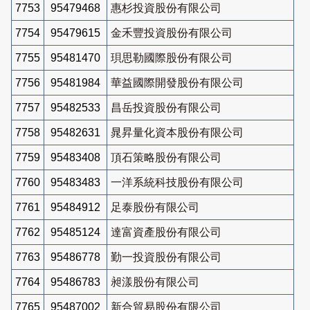
7753
95479468
惠杉投資股份有限公司
7754
95479615
金禾豐投資股份有限公司
7755
95481470
珼思勒國際股份有限公司
7756
95481984
華益國際開發股份有限公司
7757
95482533
昌岳投資股份有限公司
7758
95482631
晁昇量化資本股份有限公司
7759
95483408
頂石策略股份有限公司
7760
95483483
一洋系統科技股份有限公司
7761
95484912
足泰股份有限公司
7762
95485124
達富資產股份有限公司
7763
95486778
勤一投資股份有限公司
7764
95486783
昶漾股份有限公司
7765
95487002
新合貿易股份有限公司