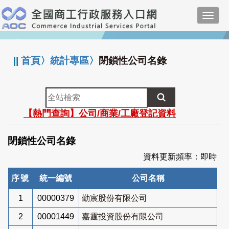
跳
Toggl
到
navig
主
:::
要
內
||
首頁
〉
統計專區
〉
閉鎖性公司名錄
容
全
站
【熱門查詢】公司/商業/工廠登記資料
檢
索
閉鎖性公司名錄
資料更新頻率：即時
序號
統一編號
公司名稱
1
00000379
勤宸股份有限公司
2
00001449
嘉霆投資股份有限公司