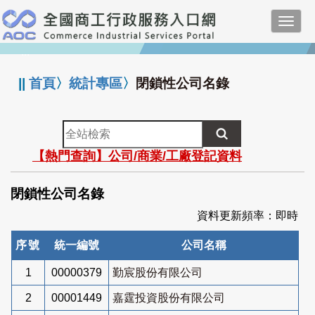
跳
Toggl
到
navig
主
:::
要
內
||
首頁
〉
統計專區
〉
閉鎖性公司名錄
容
全
站
【熱門查詢】公司/商業/工廠登記資料
檢
索
閉鎖性公司名錄
資料更新頻率：即時
序號
統一編號
公司名稱
1
00000379
勤宸股份有限公司
2
00001449
嘉霆投資股份有限公司