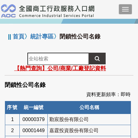
跳
Toggl
到
navig
主
:::
要
內
||
首頁
〉
統計專區
〉
閉鎖性公司名錄
容
全
站
【熱門查詢】公司/商業/工廠登記資料
檢
索
閉鎖性公司名錄
資料更新頻率：即時
序號
統一編號
公司名稱
1
00000379
勤宸股份有限公司
2
00001449
嘉霆投資股份有限公司