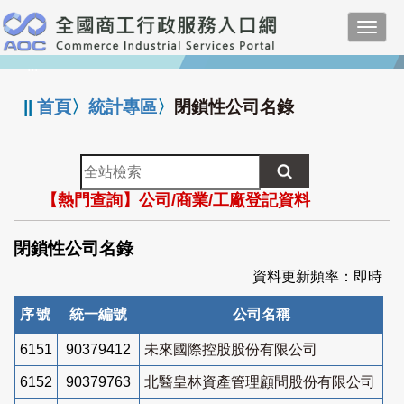
跳
Toggl
到
navig
主
:::
要
內
||
首頁
〉
統計專區
〉
閉鎖性公司名錄
容
全
站
【熱門查詢】公司/商業/工廠登記資料
檢
索
閉鎖性公司名錄
資料更新頻率：即時
序號
統一編號
公司名稱
6151
90379412
未來國際控股股份有限公司
6152
90379763
北醫皇林資產管理顧問股份有限公司