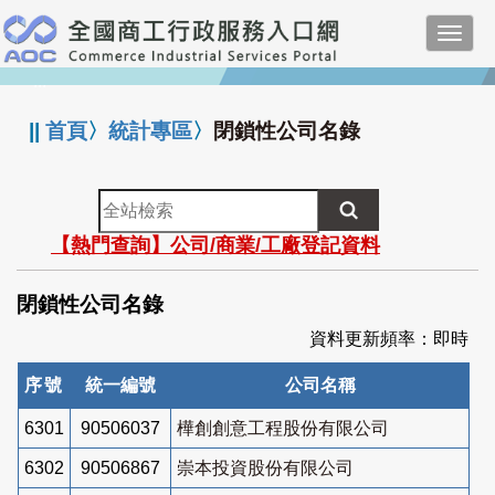
跳
Toggl
到
navig
主
:::
要
內
||
首頁
〉
統計專區
〉
閉鎖性公司名錄
容
全
站
【熱門查詢】公司/商業/工廠登記資料
檢
索
閉鎖性公司名錄
資料更新頻率：即時
序號
統一編號
公司名稱
6301
90506037
樺創創意工程股份有限公司
6302
90506867
崇本投資股份有限公司