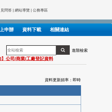
常見問答
|
網站導覽
|
公務專區
上申辦
資料下載
相關連結
全
進階檢索
站
】公司/商業/工廠登記資料
檢
索
資料更新頻率：即時