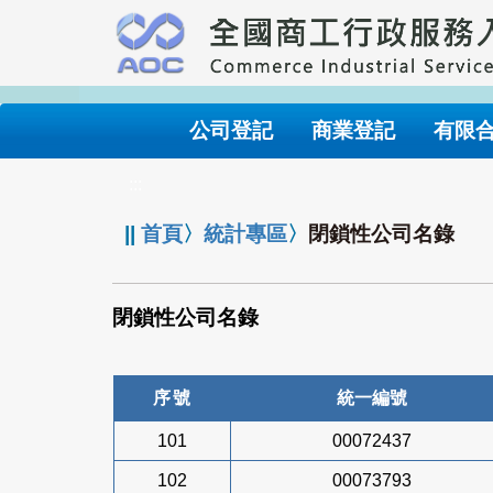
跳
到
主
要
內
公司登記
商業登記
有限
容
:::
||
首頁
〉
統計專區
〉
閉鎖性公司名錄
閉鎖性公司名錄
序號
統一編號
101
00072437
102
00073793