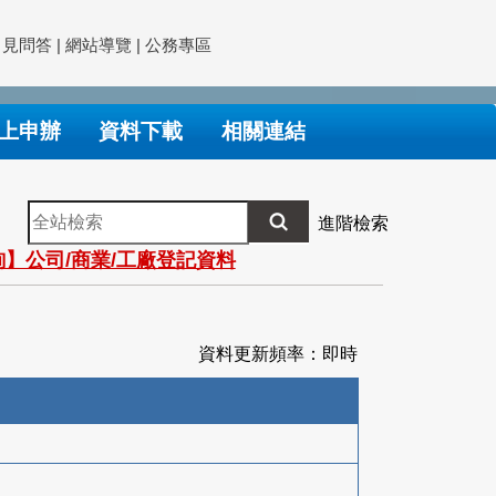
常見問答
|
網站導覽
|
公務專區
上申辦
資料下載
相關連結
全
進階檢索
站
】公司/商業/工廠登記資料
檢
索
資料更新頻率：即時