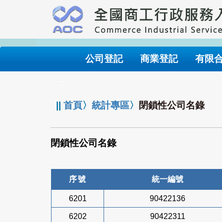
跳
到
主
要
內
公司登記
商業登記
有限
容
:::
||
首頁
〉
統計專區
〉
閉鎖性公司名錄
閉鎖性公司名錄
序號
統一編號
6201
90422136
6202
90422311