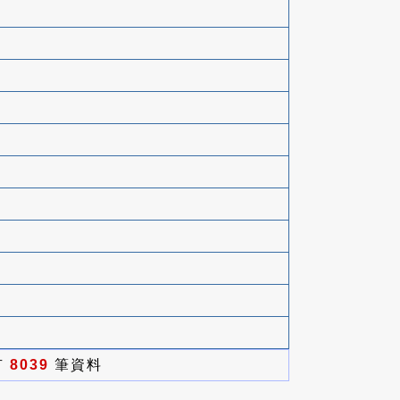
有
8039
筆資料