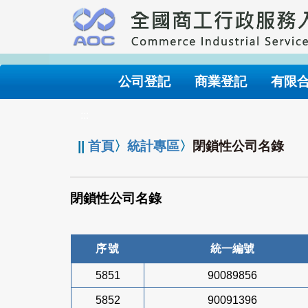
跳
到
主
要
內
公司登記
商業登記
有限
容
:::
||
首頁
〉
統計專區
〉
閉鎖性公司名錄
閉鎖性公司名錄
序號
統一編號
5851
90089856
5852
90091396