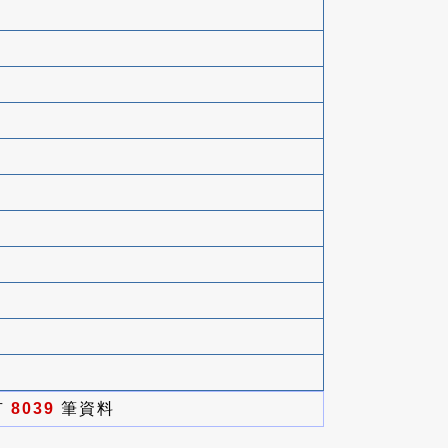
有
8039
筆資料