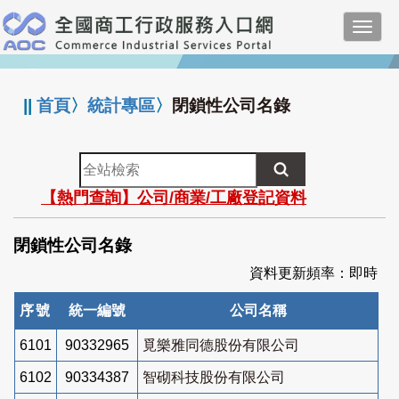
跳
Toggl
到
navig
主
:::
要
內
||
首頁
〉
統計專區
〉
閉鎖性公司名錄
容
全
站
【熱門查詢】公司/商業/工廠登記資料
檢
索
閉鎖性公司名錄
資料更新頻率：即時
序號
統一編號
公司名稱
6101
90332965
覓樂雅同德股份有限公司
6102
90334387
智砌科技股份有限公司