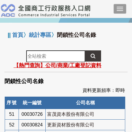
跳
Toggl
到
navig
主
:::
要
內
||
首頁
〉
統計專區
〉
閉鎖性公司名錄
容
全
站
【熱門查詢】公司/商業/工廠登記資料
檢
索
閉鎖性公司名錄
資料更新頻率：即時
序號
統一編號
公司名稱
51
00030726
富茂資本股份有限公司
52
00030824
更新資材股份有限公司