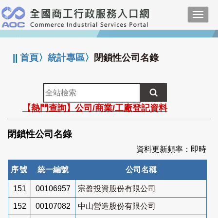
跳
Toggl
到
navig
主
:::
要
內
||
首頁
〉
統計專區
〉
閉鎖性公司名錄
容
全
站
【熱門查詢】公司/商業/工廠登記資料
檢
索
閉鎖性公司名錄
資料更新頻率：即時
序號
統一編號
公司名稱
151
00106957
宗盈投資股份有限公司
152
00107082
中山營造股份有限公司