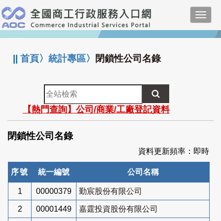
跳
Toggl
到
navig
主
:::
要
內
||
首頁
〉
統計專區
〉
閉鎖性公司名錄
容
全
站
【熱門查詢】公司/商業/工廠登記資料
檢
索
閉鎖性公司名錄
資料更新頻率：即時
序號
統一編號
公司名稱
1
00000379
勤宸股份有限公司
2
00001449
嘉霆投資股份有限公司