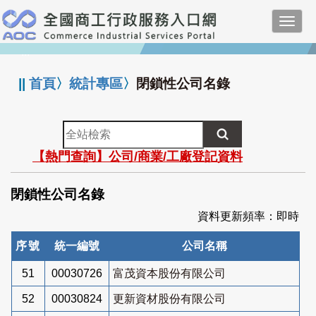
跳
Toggl
到
navig
主
:::
要
內
||
首頁
〉
統計專區
〉
閉鎖性公司名錄
容
全
站
【熱門查詢】公司/商業/工廠登記資料
檢
索
閉鎖性公司名錄
資料更新頻率：即時
序號
統一編號
公司名稱
51
00030726
富茂資本股份有限公司
52
00030824
更新資材股份有限公司