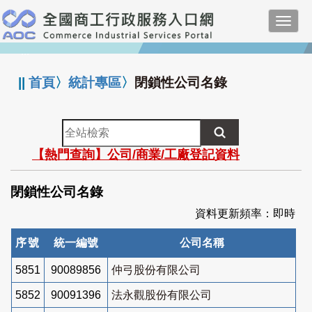
跳
Toggl
到
navig
主
:::
要
內
||
首頁
〉
統計專區
〉
閉鎖性公司名錄
容
全
站
【熱門查詢】公司/商業/工廠登記資料
檢
索
閉鎖性公司名錄
資料更新頻率：即時
序號
統一編號
公司名稱
5851
90089856
仲弓股份有限公司
5852
90091396
法永觀股份有限公司