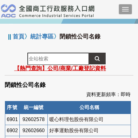
跳
Toggl
到
navig
主
:::
要
內
||
首頁
〉
統計專區
〉
閉鎖性公司名錄
容
全
站
【熱門查詢】公司/商業/工廠登記資料
檢
索
閉鎖性公司名錄
資料更新頻率：即時
序號
統一編號
公司名稱
6901
92602578
暖心料理包股份有限公司
6902
92602660
好事運動股份有限公司