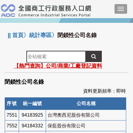
跳
Toggl
到
navig
主
:::
要
內
||
首頁
〉
統計專區
〉
閉鎖性公司名錄
容
全
站
【熱門查詢】公司/商業/工廠登記資料
檢
索
閉鎖性公司名錄
資料更新頻率：即時
序號
統一編號
公司名稱
7551
94183925
台灣奧西尼股份有限公司
7552
94184332
保藍股份有限公司