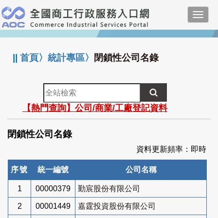
跳
Toggl
到
navig
主
:::
要
內
||
首頁
〉
統計專區
〉
閉鎖性公司名錄
容
全
站
【熱門查詢】公司/商業/工廠登記資料
檢
索
閉鎖性公司名錄
資料更新頻率：即時
序號
統一編號
公司名稱
1
00000379
勤宸股份有限公司
2
00001449
嘉霆投資股份有限公司