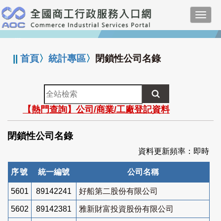
跳
Toggl
到
navig
主
:::
要
內
||
首頁
〉
統計專區
〉
閉鎖性公司名錄
容
全
站
【熱門查詢】公司/商業/工廠登記資料
檢
索
閉鎖性公司名錄
資料更新頻率：即時
序號
統一編號
公司名稱
5601
89142241
好船第二股份有限公司
5602
89142381
雅新財富投資股份有限公司