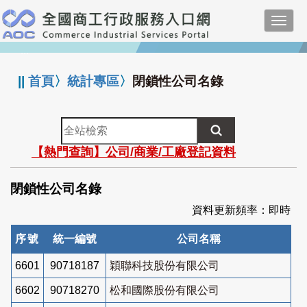
跳
Toggl
到
navig
主
:::
要
內
||
首頁
〉
統計專區
〉
閉鎖性公司名錄
容
全
站
【熱門查詢】公司/商業/工廠登記資料
檢
索
閉鎖性公司名錄
資料更新頻率：即時
序號
統一編號
公司名稱
6601
90718187
穎聯科技股份有限公司
6602
90718270
松和國際股份有限公司